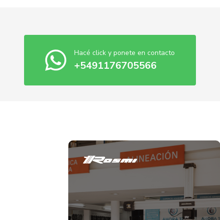
Hacé click y ponete en contacto
+5491176705566