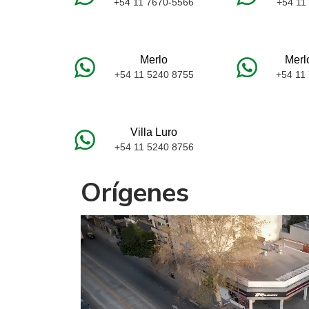
+54 11 7670-5566
+54 11
Merlo
Merl
+54 11 5240 8755
+54 11
Villa Luro
+54 11 5240 8756
Orígenes